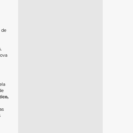
 de
.
rova
ela
de
ico,
as
s