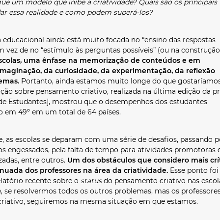
ue um modelo que inibe a criatividade? Quais são os principais
ar essa realidade e como podem superá-los?
ducacional ainda está muito focada no “ensino das respostas
em vez de no “estímulo às perguntas possíveis” (ou na construção
escolas, uma ênfase na memorização de conteúdos e em
 imaginação, da curiosidade, da experimentação, da reflexão
lemas.
Portanto, ainda estamos muito longe do que gostaríamos
ção sobre pensamento criativo, realizada na última edição da p
 de Estudantes], mostrou que o desempenhos dos estudantes
do em 49º em um total de 64 países.
s escolas se deparam com uma série de desafios, passando p
os engessados, pela falta de tempo para atividades promotoras 
zadas, entre outros.
Um dos obstáculos que considero mais crít
inuada dos professores na área da criatividade.
Esse ponto foi
latório recente sobre o
status
do pensamento criativo nas escol
 se resolvermos todos os outros problemas, mas os professore
riativo, seguiremos na mesma situação em que estamos.