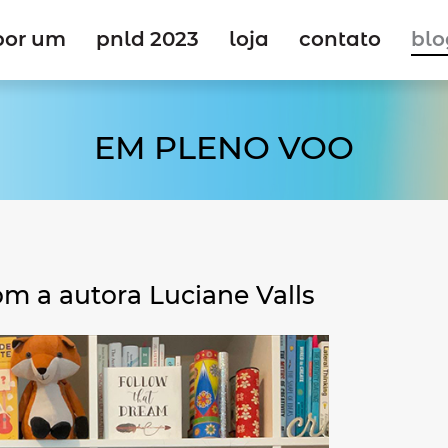
por um
pnld 2023
loja
contato
blo
EM PLENO VOO
m a autora Luciane Valls