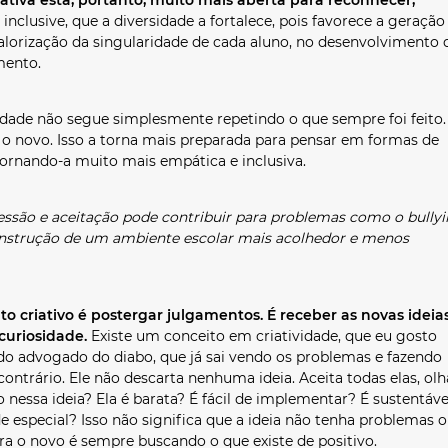
 inclusive, que a diversidade a fortalece, pois favorece a geração
 valorização da singularidade de cada aluno, no desenvolvimento 
mento.
ade não segue simplesmente repetindo o que sempre foi feito.
a o novo. Isso a torna mais preparada para pensar em formas de
tornando-a muito mais empática e inclusiva.
ssão e aceitação pode contribuir para problemas como o bullyi
onstrução de um ambiente escolar mais acolhedor e menos
 criativo é postergar julgamentos. É receber as novas ideias
curiosidade.
Existe um conceito em criatividade, que eu gosto
 do advogado do diabo, que já sai vendo os problemas e fazendo
ontrário. Ele não descarta nenhuma ideia. Aceita todas elas, olh
o nessa ideia? Ela é barata? É fácil de implementar? É sustentáve
e especial? Isso não significa que a ideia não tenha problemas 
ara o novo é sempre buscando o que existe de positivo.