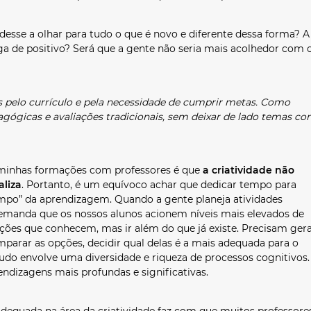
se a olhar para tudo o que é novo e diferente dessa forma? A
rga de positivo? Será que a gente não seria mais acolhedor com 
 pelo currículo e pela necessidade de cumprir metas. Como
dagógicas e avaliações tradicionais, sem deixar de lado temas c
inhas formações com professores é que
a criatividade não
liza
. Portanto, é um equívoco achar que dedicar tempo para
empo” da aprendizagem. Quando a gente planeja atividades
emanda que os nossos alunos acionem níveis mais elevados de
ções que conhecem, mas ir além do que já existe. Precisam ger
omparar as opções, decidir qual delas é a mais adequada para o
o tudo envolve uma diversidade e riqueza de processos cognitivos.
rendizagens mais profundas e significativas.
equada na área da criatividade faz com que muitos professore