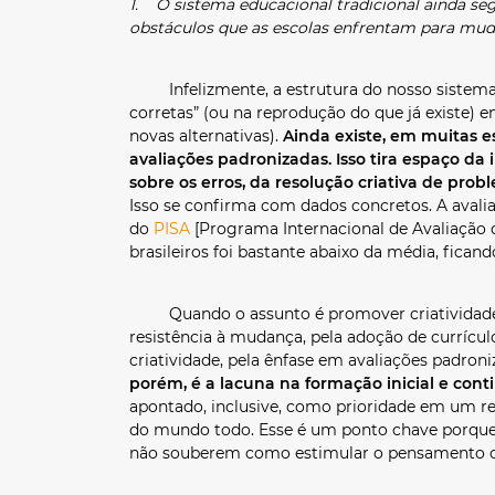
1. O sistema educacional tradicional ainda seg
obstáculos que as escolas enfrentam para mud
Infelizmente, a estrutura do nosso sistema e
corretas” (ou na reprodução do que já existe) 
novas alternativas).
Ainda existe, em muitas 
avaliações padronizadas. Isso tira espaço da
sobre os erros, da resolução criativa de prob
Isso se confirma com dados concretos. A avalia
do
PISA
[Programa Internacional de Avaliação
brasileiros foi bastante abaixo da média, fican
Quando o assunto é promover criatividade, a
resistência à mudança, pela adoção de currícul
criatividade, pela ênfase em avaliações padroni
porém, é a lacuna na formação inicial e cont
apontado, inclusive, como prioridade em um re
do mundo todo. Esse é um ponto chave porque,
não souberem como estimular o pensamento c