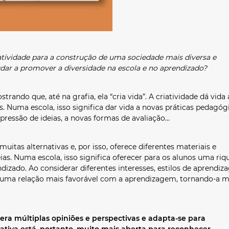
atividade para a construção de uma sociedade mais diversa e
dar a promover a diversidade na escola e no aprendizado?
o que, até na grafia, ela “cria vida”. A criatividade dá vida 
s. Numa escola, isso significa dar vida a novas práticas pedagóg
pressão de ideias, a novas formas de avaliação…
as alternativas e, por isso, oferece diferentes materiais e
ias. Numa escola, isso significa oferecer para os alunos uma riq
ndizado. Ao considerar diferentes interesses, estilos de aprendi
e uma relação mais favorável com a aprendizagem, tornando-a m
era múltiplas opiniões e perspectivas e adapta-se para
ativa está, portanto, muito mais aberta para reconhecer,