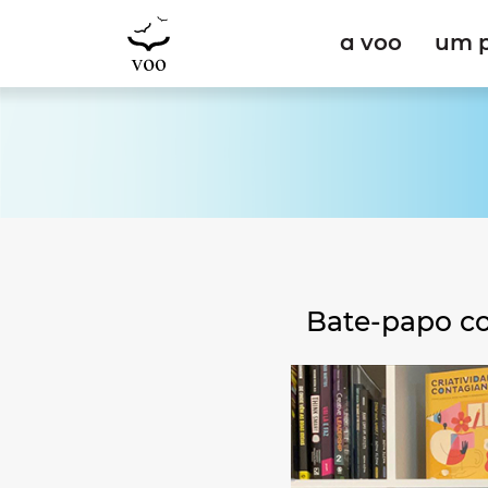
a voo
um 
Bate-papo co