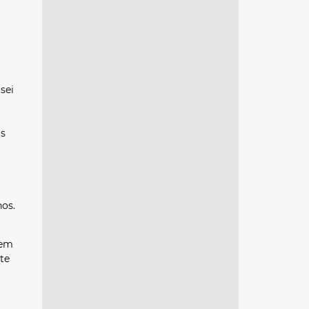
sei
as
os.
 em
te