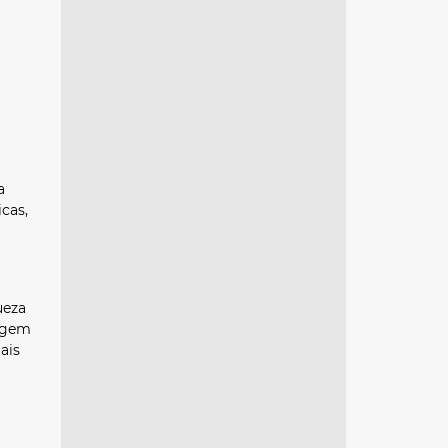
a
icas,
ueza
zagem
ais