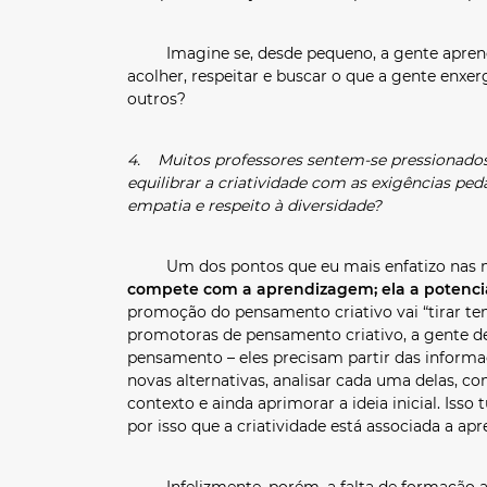
Imagine se, desde pequeno, a gente aprendes
acolher, respeitar e buscar o que a gente enxe
outros?
4. Muitos professores sentem-se pressionados
equilibrar a criatividade com as exigências pe
empatia e respeito à diversidade?
Um dos pontos que eu mais enfatizo nas m
compete com a aprendizagem; ela a potencia
promoção do pensamento criativo vai “tirar t
promotoras de pensamento criativo, a gente d
pensamento – eles precisam partir das informa
novas alternativas, analisar cada uma delas, c
contexto e ainda aprimorar a ideia inicial. Iss
por isso que a criatividade está associada a ap
Infelizmente, porém, a falta de formação ad