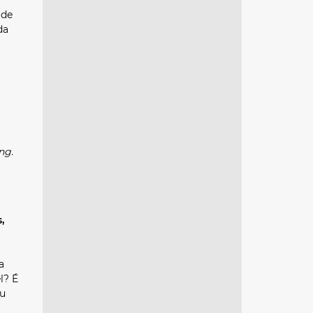
 de
da
ng.
,
a
l? É
ou