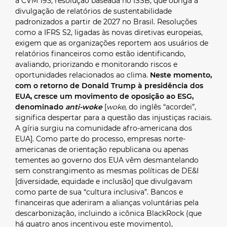
a CVM 193, resolução baseada no ISSB, que obriga a
divulgação de relatórios de sustentabilidade
padronizados a partir de 2027 no Brasil. Resoluções
como a IFRS S2, ligadas às novas diretivas europeias,
exigem que as organizações reportem aos usuários de
relatórios financeiros como estão identificando,
avaliando, priorizando e monitorando riscos e
oportunidades relacionados ao clima.
Neste momento,
com o retorno de Donald Trump à presidência dos
EUA, cresce um movimento de oposição ao ESG,
denominado
anti-woke
[
woke
, do inglês “acordei”,
significa despertar para a questão das injustiças raciais.
A gíria surgiu na comunidade afro-americana dos
EUA]. Como parte do processo, empresas norte-
americanas de orientação republicana ou apenas
tementes ao governo dos EUA vêm desmantelando
sem constrangimento as mesmas políticas de DE&I
[diversidade, equidade e inclusão] que divulgavam
como parte de sua “cultura inclusiva”. Bancos e
financeiras que aderiram a alianças voluntárias pela
descarbonização, incluindo a icônica BlackRock (que
há quatro anos incentivou este movimento),