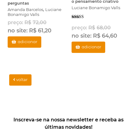
o pensamento criativo
perguntas
for Studies in Creativity.
Luciane Bonamigo Valls
,
Amanda Barcelos
Luciane
Bonamigo Valls
preço:
R$
72,00
Avaliação
preço:
R$
68,00
5.00
de 5
no site:
R$
61,20
no site:
R$
64,60
adicionar
adicionar
voltar
Inscreva-se na nossa newsletter e receba as
últimas novidades!