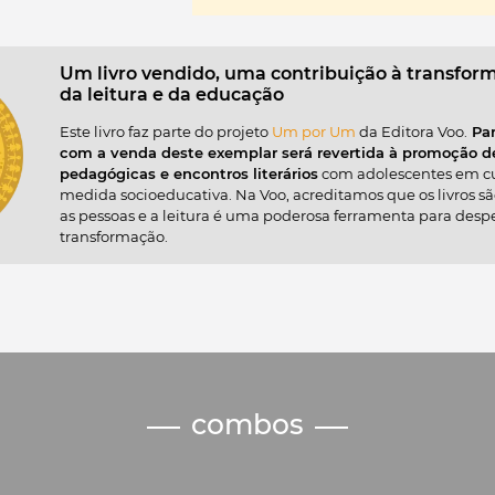
Conheça quais são as atitudes pr
Como privilegiar a construção de
Como engajar colegas e alunos 
Um livro vendido, uma contribuição à transfor
criativo
da leitura e da educação
Dicas de atividades, livros, film
Este livro faz parte do projeto
Um por Um
da Editora Voo.
Par
repertório
com a venda deste exemplar será revertida à promoção d
pedagógicas e encontros literários
com adolescentes em 
Disponível também em
e-book
medida socioeducativa. Na Voo, acreditamos que os livros 
as pessoas e a leitura é uma poderosa ferramenta para despe
transformação.
combos