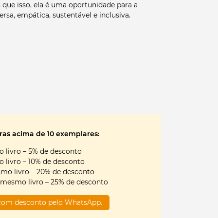
 que isso, ela é uma oportunidade para a
sa, empática, sustentável e inclusiva.
iedade criativa apresenta tanto
anto uma oportunidade.” –
hel Resnick
ED Talk, Ken Robinson nos alertou sobre como
atividade e nos convidou a repensar os
quais estamos educando nossas crianças. Em
 e psicopedagoga Luciane Bonamigo Valls reúne
cas de como reverter esse processo. Com o
as acima de 10 exemplares:
escola pode e deve ser o ambiente primordial
inal, ambientes criativos fomentam uma
 livro – 5% de desconto
agiante!
 livro – 10% de desconto
mo livro – 20% de desconto
e a criatividade é agora tão
 mesmo livro – 25% de desconto
como a alfabetização, e devemos
o status.”– Ken Robinson
o com desconto pelo WhatsApp.