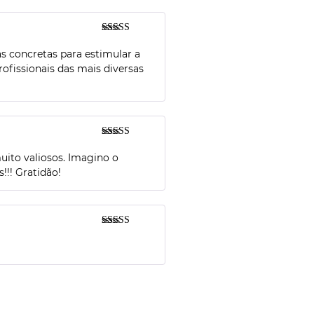
Avaliação
5
de 5
s concretas para estimular a
rofissionais das mais diversas
Avaliação
5
de 5
uito valiosos. Imagino o
!!! Gratidão!
Avaliação
5
de 5