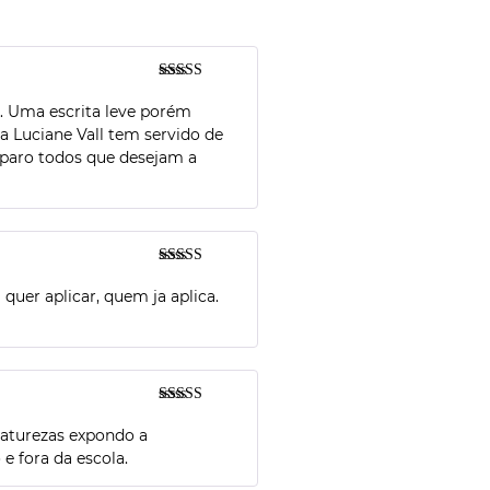
Avaliação
5
de 5
e. Uma escrita leve porém
a Luciane Vall tem servido de
a paro todos que desejam a
Avaliação
5
de 5
quer aplicar, quem ja aplica.
Avaliação
5
de 5
 naturezas expondo a
e fora da escola.