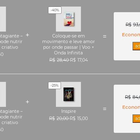
-40%
R$
93
Econo
ntagiante –
Coloque-se em
ode nutrir
movimento e leve amor
ad
criativo
por onde passar | Voo +
Onda Infinita
60
R$
28,40
R$
17,04
-25%
R$
84,
Econo
ntagiante –
Inspire
ode nutrir
R$
20,00
R$
15,00
ad
criativo
60