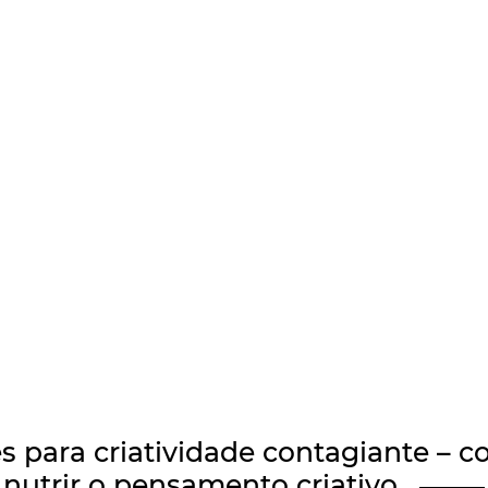
es para
criatividade contagiante – 
nutrir o pensamento criativo