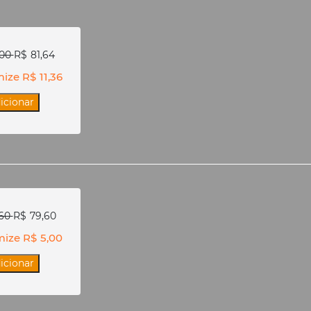
,00
R$
81,64
mize
R$
11,36
icionar
60
R$
79,60
mize
R$
5,00
icionar