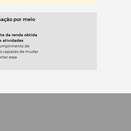
omotoras da criatividade
 ambientes criativos
em atividades que nutrem o pensamento
mação por meio
es e outros conteúdos que ajudam a construir
te da renda obtida
e atividades
cumprimento de
nas principais plataformas de livros digitais.
são capazes de mudar
rtar essa