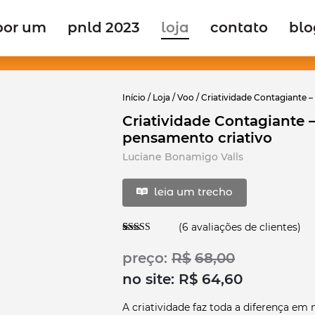
por um
pnld 2023
loja
contato
blo
Início
/
Loja
/
Voo
/ Criatividade Contagiante 
Criatividade Contagiante 
pensamento criativo
Luciane Bonamigo Valls
leia um trecho
(
6
avaliações de clientes)
Avaliado
6
como
5.00
preço:
R$
68,00
de 5, com
baseado em
no site:
R$
64,60
avaliações de
clientes
A criatividade faz toda a diferença em 