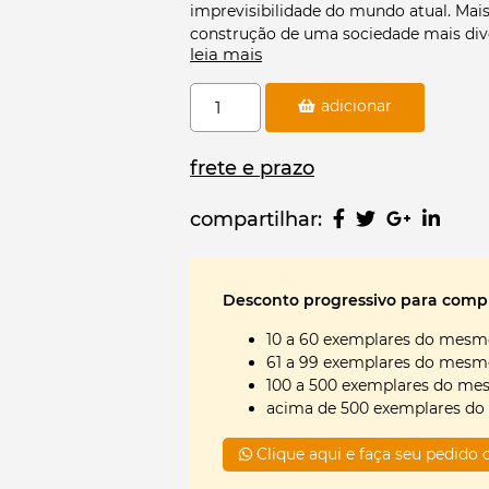
imprevisibilidade do mundo atual. Mais
construção de uma sociedade mais diver
leia mais
“A mudança para uma soc
Criatividade
adicionar
uma necessidade qu
Contagiante
Mitc
–
Como
frete e prazo
a
Em 2006, em sua famosa palestra no T
escola
o sistema educacional mina a nossa cri
compartilhar:
pode
princípios fundamentais a partir dos 
nutrir
Criatividade Contagiante
, a psicóloga
o
conceitos, reflexões e sugestões práti
pensamento
Desconto progressivo para compr
envolvimento de toda a comunidade, a 
criativo
para nutrir o pensamento criativo. Af
10 a 60 exemplares do mesmo
quantidade
sociedade mais criativa de forma cont
61 a 99 exemplares do mesmo
100 a 500 exemplares do mes
“O meu argumento é qu
acima de 500 exemplares do
importante na educação 
tratá-la no mesm
Clique aqui e faça seu pedid